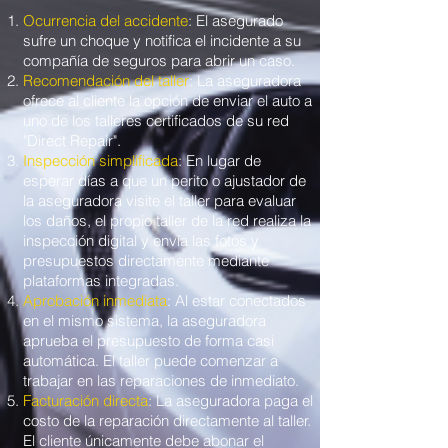
Ocurrencia del accidente
: El asegurado
sufre un choque y notifica el incidente a su
compañía de seguros para abrir un caso.
Recomendación del taller
: La aseguradora
ofrece al cliente la opción de enviar el auto a
uno de los talleres certificados de su red
"Direct Repair".
Inspección simplificada
: En lugar de
esperar días a que un perito o ajustador de
la aseguradora visite el taller para evaluar
los daños, el propio taller de la red realiza la
inspección digital y envía las fotos y
presupuestos directamente mediante
plataformas integradas.
Aprobación inmediata
: Al estar conectados
en el mismo sistema, la aseguradora
aprueba el presupuesto de forma casi
automática. El taller puede comenzar a
trabajar en las reparaciones de inmediato.
Facturación directa
: La aseguradora paga el
costo de la reparación directamente al taller.
El cliente únicamente debe abonar el