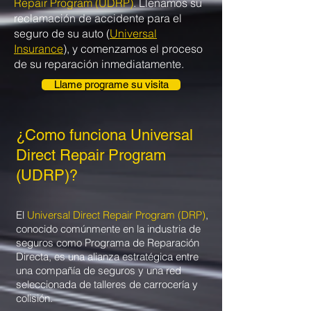
Repair Program (UDRP)
. Llenamos su
reclamación de accidente para el
seguro de su auto
(
Universal
Insurance
)
, y comenzamos el proceso
de su reparación inmediatamente.
Llame programe su visita
¿Como funciona Universal
Direct Repair Program
(UDRP)?
El
Universal Direct Repair Program (DRP)
,
conocido comúnmente en la industria de
seguros como Programa de Reparación
Directa, es una alianza estratégica entre
una compañía de seguros y una red
seleccionada de talleres de carrocería y
colisión.