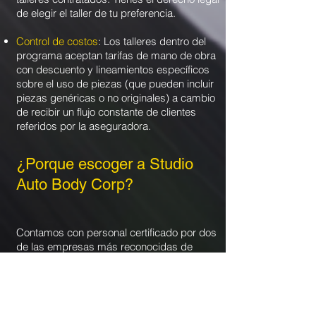
de elegir el taller de tu preferencia.
Control de costos
: Los talleres dentro del
programa aceptan tarifas de mano de obra
con descuento y lineamientos específicos
sobre el uso de piezas (que pueden incluir
piezas genéricas o no originales) a cambio
de recibir un flujo constante de clientes
referidos por la aseguradora.
¿Porque escoger a Studio
Auto Body Corp?
Contamos con personal certificado por dos
de las empresas más reconocidas de
herramientas de presión.​​ Una de estas
empresas lo es
SNAP-ON
y la otra
MACTOOLS
lo cual nos hace aptos para
trabajar de la manera correcta con estas