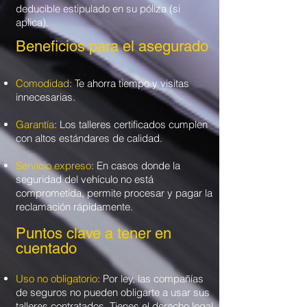
deducible estipulado en su póliza (si
aplica).
Beneficios para el asegurado
Comodidad
: Te ahorra tiempo y visitas
innecesarias.
Garantía
: Los talleres certificados cumplen
con altos estándares de calidad.
Servicio expreso
: En casos donde la
seguridad del vehículo no está
comprometida, permite procesar y pagar la
reclamación rápidamente.
Puntos clave a tener en
cuentado
Uso no obligatorio
: Por ley, las compañías
de seguros no pueden obligarte a usar sus
talleres contratados. Tienes el derecho legal