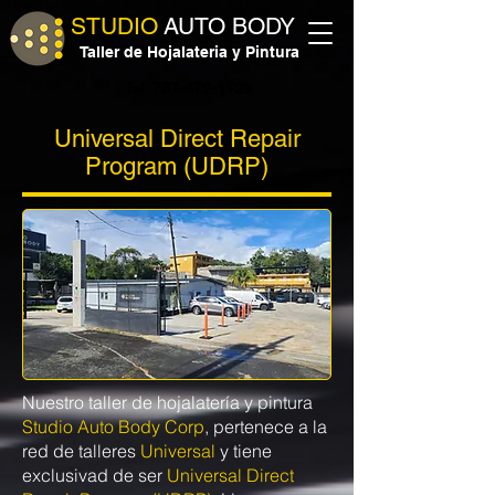
STUDIO
AUTO BODY
Taller de Hojalateria y Pintura
Tel: 787-472-1129
Universal Direct Repair
Program (UDRP)
Nuestro taller de hojalatería y pintura
Studio Auto Body Corp
, pertenece a la
red de talleres
Universal
y tiene
exclusivad de ser
Universal Direct