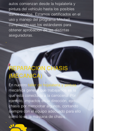
autos comienzan desde la hojalatería y
pintura del vehículo hasta los posibles
daños ocultos. Estamos certificados en el
uso y manejo del programa Mitchell
cumpliendo con los estándares para
obtener aprobación de las distintas
aseguradoras.
REPARACION CHASIS
(MECANICA)
En nuestro
taller de hojalatería y pintura
la
mecánica general que trabajamos es la
que está conectada a la carrocería. Por
ejemplo, impactos en la dirección, ejes,
chasis por mencionar algunos, contando
siempre con el equipo adecuado para ello
como lo es la máquina de chasis.