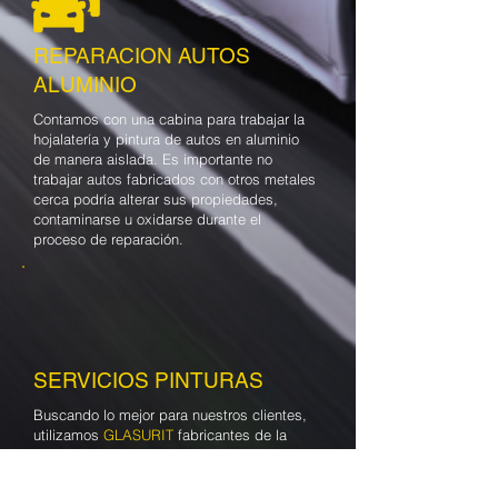
REPARACION AUTOS
ALUMINIO
Contamos con una cabina para trabajar la
hojalatería y pintura de autos en aluminio
de manera aislada. Es importante no
trabajar autos fabricados con otros metales
cerca podría alterar sus propiedades,
contaminarse u oxidarse durante el
proceso de reparación.
SERVICIOS PINTURAS
Buscando lo mejor para nuestros clientes,
utilizamos
GLASURIT
fabricantes de la
mejor calidad de pintura y reconocida
internacionalmente. Permitiendo realizar
trabajos de alta calidad en todo tipo de