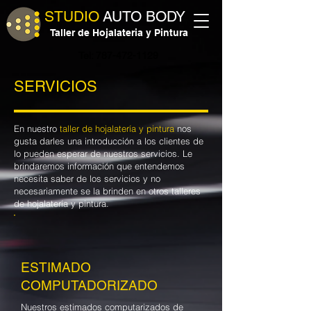
STUDIO
AUTO BODY
Taller de Hojalateria y Pintura
Tel: 787-472-1129
SERVICIOS
En nuestro
taller de hojalatería y pintura
nos
gusta darles una introducción a los clientes de
lo pueden esperar de nuestros servicios. Le
brindaremos información que entendemos
necesita saber de los servicios y no
necesariamente se la brinden en otros talleres
de hojalatería y pintura.
ESTIMADO
COMPUTADORIZADO
Nuestros estimados computarizados de